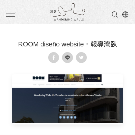
灣
臥
民
ROOM diseño website．報導灣臥
宿