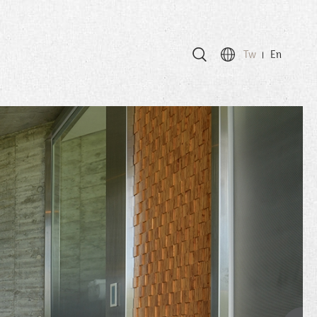
Tw
En