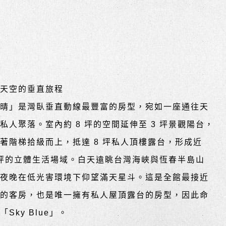
往天空的垂直旅程
天晴」是灣臥垂直動線最豐富的房型，宛如一座通往天
私人聚落。室內約 8 坪的空間延伸至 3 坪景觀陽台，
著階梯拾級而上，抵達 8 坪私人頂樓露台，形成近
 坪的立體生活場域。白天遠眺台灣海峽與恆春半島山
，夜晚在低光害環境下仰望滿天星斗。這是全館最接近
空的客房，也是唯一擁有私人屋頂露台的房型，因此命
「Sky Blue」。