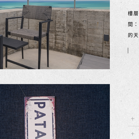
樓層
間：
的