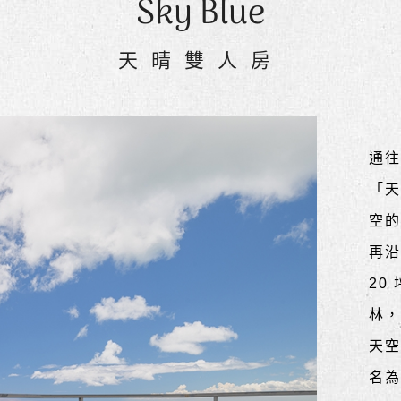
Sky Blue
天晴雙人房
通
「
空的
再沿
20
林
天
名為