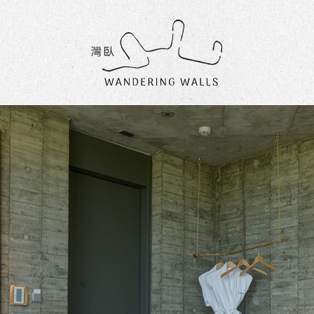
灣
臥
民
宿