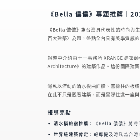
《Bella 儂儂》專題推薦｜2
《Bella 儂儂》
為台灣具代表性的時尚與生活風格
百大建築〉為題，盤點全台具有美學質感的
報導中介紹由十一事務所 XRANGE 建築師張淑征所
Architecture》的建築作品。這份
灣臥以流動的清水模曲面牆、無樑柱的板牆
在此不只是觀看建築，而是實際住進一座與
報導亮點
清水模旅宿推薦：
《Bella 儂儂》將
世界級建築肯定：
報導提及灣臥為台灣唯一入選 