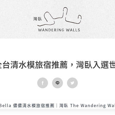
灣
臥
民
宿
儂 全台清水模旅宿推薦，灣臥入選